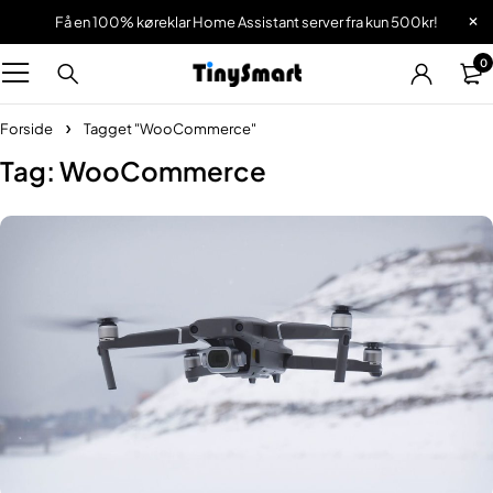
Få en 100% køreklar Home Assistant server fra kun 500kr!
0
Forside
Tagget "WooCommerce"
Tag: WooCommerce