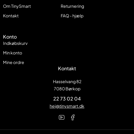
Om TinySmart
Returnering
Kontakt
FAQ - hjælp
Konto
Indkøbskurv
Min konto
Mine ordre
Kontakt
Hasselvang 82
7080 Børkop
22 73 02 04
hej@tinysmart.dk