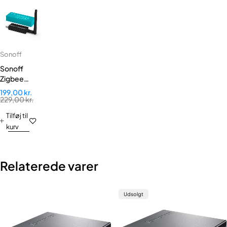
Sonoff
Sonoff
Zigbee
USB
199,00
kr.
dongle
229,00
kr.
Tilføj til
kurv
Relaterede varer
Udsolgt