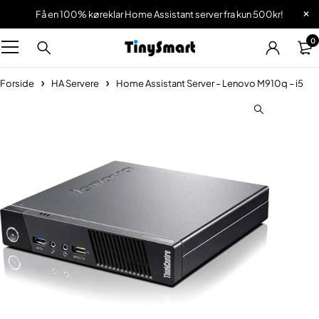
Få en 100% køreklar Home Assistant server fra kun 500kr!
0
Forside
HA Servere
Home Assistant Server – Lenovo M910q – i5