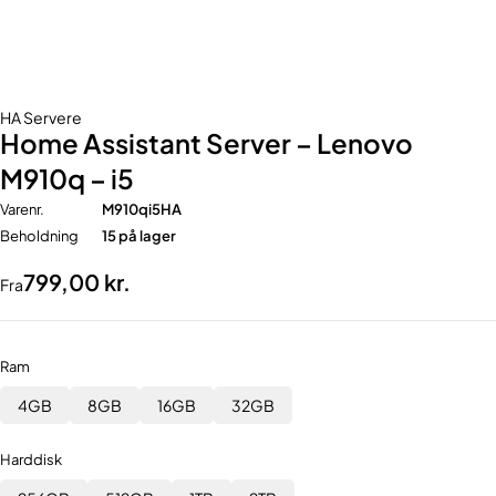
HA Servere
Home Assistant Server – Lenovo
M910q – i5
Varenr.
M910qi5HA
Beholdning
15 på lager
799,00
kr.
Fra
Ram
4GB
8GB
16GB
32GB
Harddisk