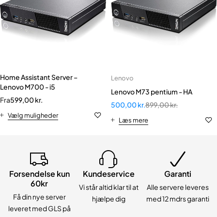
Home Assistant Server –
Lenovo
Lenovo M700 - i5
Lenovo M73 pentium - HA
Fra
599,00
kr.
500,00
kr.
899,00
kr.
Vælg muligheder
Læs mere
Forsendelse kun
Kundeservice
Garanti
60kr
Vi står altid klar til at
Alle servere leveres
Få din nye server
hjælpe dig
med 12 mdrs garanti
leveret med GLS på