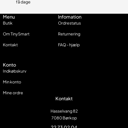
få dage
Menu
Infomation
Butik
Ordrestatus
Om TinySmart
Returnering
Kontakt
FAQ - hjælp
Konto
Indkøbskurv
Min konto
Mine ordre
Kontakt
Hasselvang 82
7080 Børkop
22 73 02 04