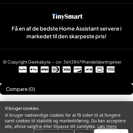
Få en af de bedste Home Assistant servere i
markedet til den skarpeste pris!
© Copyright
Geekabyte
– cvr: 36438479
handelsbetingelser
Compare
(0)
Vi bruger cookies
Vi bruger nødvendige cookies for at få siden til at fungere
samt cookies til statistik og markedsføring. Du kan acceptere
Compare
alle, afvise valgfrie eller tilpasse dit samtykke.
Læs mere
Remove all products