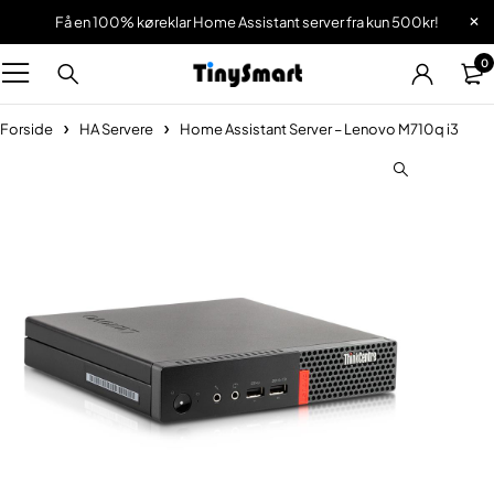
Få en 100% køreklar Home Assistant server fra kun 500kr!
0
Forside
HA Servere
Home Assistant Server – Lenovo M710q i3