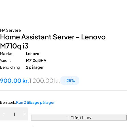
HA Servere
Home Assistant Server – Lenovo
M710q i3
Mærke
Lenovo
Varenr.
M710qi3HA
Beholdning
2 på lager
900,00
kr.
1.200,00
kr.
-
25
%
Bemærk:
Kun 2 tilbage på lager
Tilføj til kurv