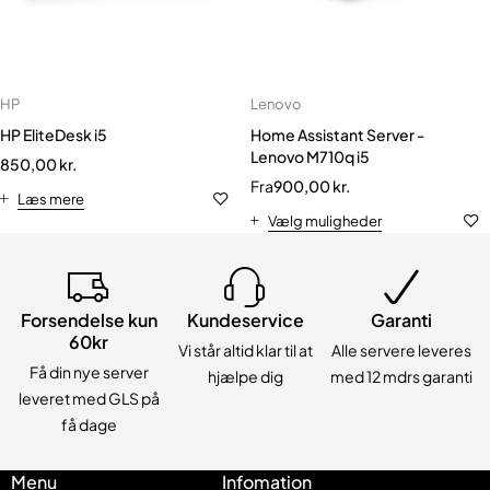
HP
Lenovo
HP EliteDesk i5
Home Assistant Server -
Lenovo M710q i5
850,00
kr.
Fra
900,00
kr.
Læs mere
Vælg muligheder
Forsendelse kun
Kundeservice
Garanti
60kr
Vi står altid klar til at
Alle servere leveres
Få din nye server
hjælpe dig
med 12 mdrs garanti
leveret med GLS på
få dage
Menu
Infomation