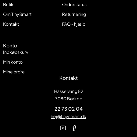
Butik
Ordrestatus
Om TinySmart
Returnering
Kontakt
FAQ - hjælp
Konto
Indkøbskurv
Min konto
Mine ordre
Kontakt
Hasselvang 82
7080 Børkop
22 73 02 04
hej@tinysmart.dk