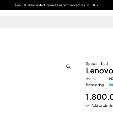
Få en 100% køreklar Home Assistant server fra kun 500kr!
Specialtilbud
Lenovo
Varenr.
M
Beholdning
Ik
1.800,