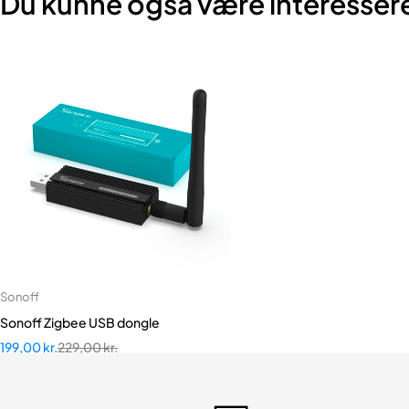
Du kunne også være interessere
Sonoff
Tilføj til kurv
Sonoff Zigbee USB dongle
199,00
kr.
229,00
kr.