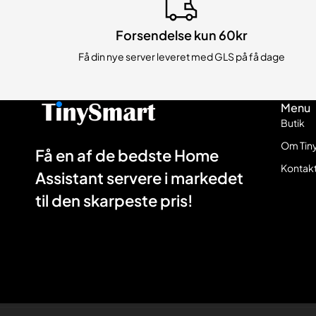
Forsendelse kun 60kr
Få din nye server leveret med GLS på få dage
Menu
Butik
Om Tin
Få en af de bedste Home
Kontak
Assistant servere i markedet
til den skarpeste pris!