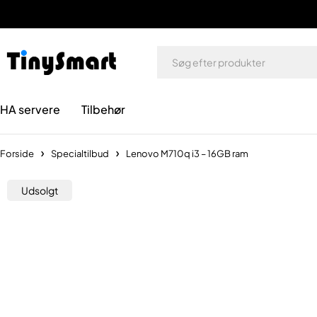
HA servere
Tilbehør
Forside
Specialtilbud
Lenovo M710q i3 – 16GB ram
Udsolgt