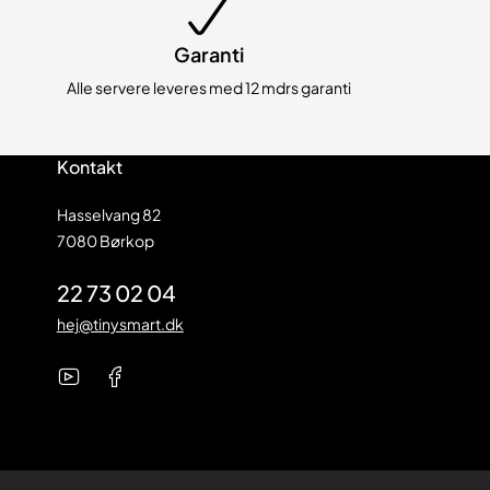
Garanti
Alle servere leveres med 12 mdrs garanti
Kontakt
Hasselvang 82
7080 Børkop
22 73 02 04
hej@tinysmart.dk