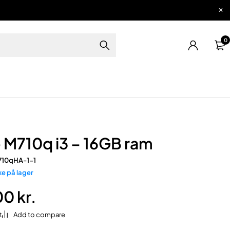
0
 M710q i3 – 16GB ram
710qHA-1-1
ke på lager
00
kr.