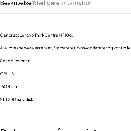
Beskrivelse
Yderligere information
Genbrugt Lenovo ThinkCentre M710q.
Alle vores servere er renset, formateret, bios-opdateret og kontrolle
Specifikationer:
CPU: i3
16GB ram
2TB SSD harddisk