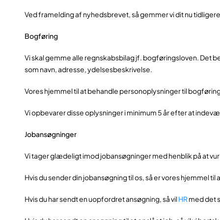
Ved framelding af nyhedsbrevet, så gemmer vi dit nu tidliger
Bogføring
Vi skal gemme alle regnskabsbilag jf. bogføringsloven. Det b
som navn, adresse, ydelsesbeskrivelse.
Vores hjemmel til at behandle personoplysninger til bogføringe
Vi opbevarer disse oplysninger i minimum 5 år efter at indev
Jobansøgninger
Vi tager glædeligt imod jobansøgninger med henblik på at v
Hvis du sender din jobansøgning til os, så er vores hjemmel til
Hvis du har sendt en uopfordret ansøgning, så vil
HR
med det sa