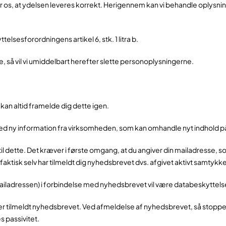
r os, at ydelsen leveres korrekt. Herigennem kan vi behandle oplysnin
lsesforordningens artikel 6, stk. 1 litra b.
, så vil vi umiddelbart herefter slette personoplysningerne.
du kan altid framelde dig dette igen.
ed ny information fra virksomheden, som kan omhandle nyt indhold p
e til dette. Det kræver i første omgang, at du angiver din mailadresse, 
 faktisk selv har tilmeldt dig nyhedsbrevet dvs. afgivet aktivt samtykk
ladressen) i forbindelse med nyhedsbrevet vil være databeskyttelsesfo
er tilmeldt nyhedsbrevet. Ved afmeldelse af nyhedsbrevet, så stopper v
s passivitet.