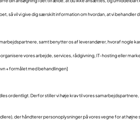
skaffe din ansøgning i det tilfælde, at du ikke ansættes, og umiddelbart 
obbet, så vil vi give dig særskilt information om hvordan, at vi behandl
 samarbejdspartnere, samt benytter os af leverandører, hvoraf nogle 
organisere vores arbejde, services, rådgivning, IT-hosting eller mark
vn + formålet med behandlingen]
les ordentligt. Derfor stiller vi høje krav til vores samarbejdspartner
lere), der håndterer personoplysninger på vores vegne for at højne 