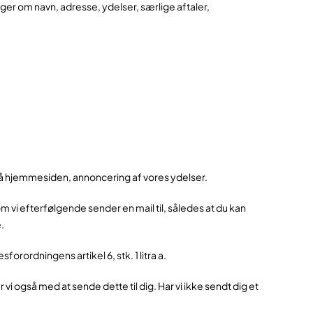
ger om navn, adresse, ydelser, særlige aftaler,
å hjemmesiden, annoncering af vores ydelser.
som vi efterfølgende sender en mail til, således at du kan
e.
rordningens artikel 6, stk. 1 litra a.
i også med at sende dette til dig. Har vi ikke sendt dig et