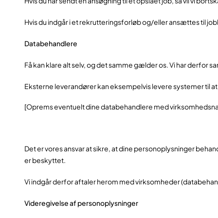
Hvis du har sendt en ansøgning til et opslået job, så vil vi bort
Hvis du indgår i et rekrutteringsforløb og/eller ansættes til j
Databehandlere
Få kan klare alt selv, og det samme gælder os. Vi har derfor
Eksterne leverandører kan eksempelvis levere systemer til at 
[Oprems eventuelt dine databehandlere med virksomhedsna
Det er vores ansvar at sikre, at dine personoplysninger behand
er beskyttet.
Vi indgår derfor aftaler herom med virksomheder (databehand
Videregivelse af personoplysninger