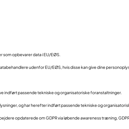
er som opbevarer data i EU/EØS.
es databehandlere udenfor EU/EØS, hvis disse kan give dine personopl
ve indført passende tekniske og organisatoriske foranstaltninger.
plysninger, og har herefter indført passende tekniske og organisator
medarbejdere opdaterede om GDPR via løbende awareness træning, G