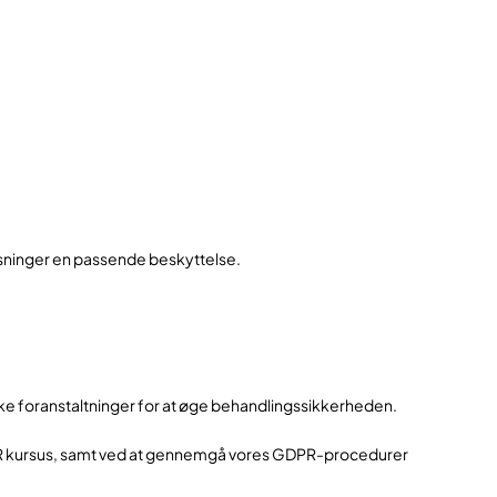
ysninger en passende beskyttelse.
iske foranstaltninger for at øge behandlingssikkerheden.
DPR kursus, samt ved at gennemgå vores GDPR-procedurer