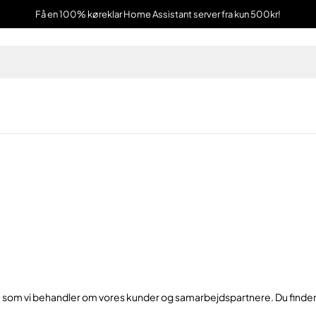
Få en 100% køreklar Home Assistant server fra kun 500kr!
r, som vi behandler om vores kunder og samarbejdspartnere. Du finde