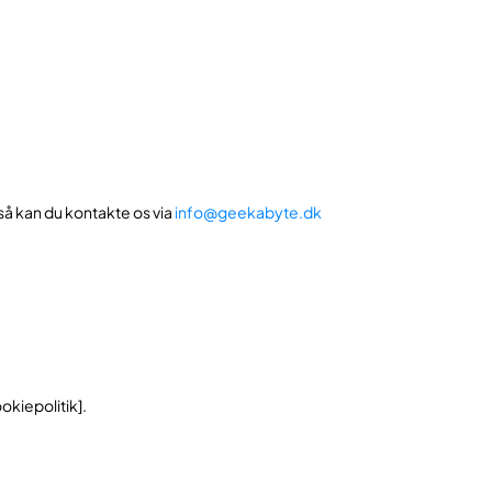
så kan du kontakte os via
info@geekabyte.dk
kiepolitik].