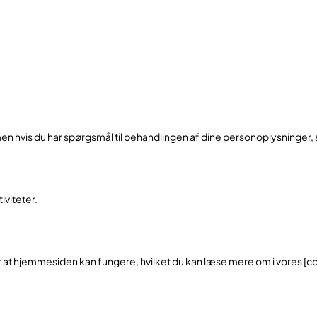
men hvis du har spørgsmål til behandlingen af dine personoplysninger, 
iviteter.
at hjemmesiden kan fungere, hvilket du kan læse mere om i vores [coo