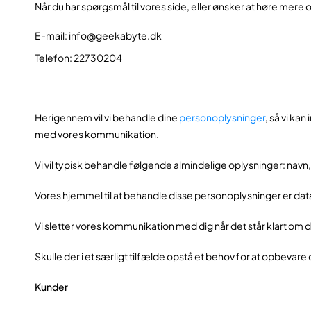
Når du har spørgsmål til vores side, eller ønsker at høre mere 
E-mail: info@geekabyte.dk
Telefon: 22730204
Herigennem vil vi behandle dine
personoplysninger
, så vi ka
med vores kommunikation.
Vi vil typisk behandle følgende almindelige oplysninger: nav
Vores hjemmel til at behandle disse personoplysninger er databe
Vi sletter vores kommunikation med dig når det står klart om d
Skulle der i et særligt tilfælde opstå et behov for at opbevare
Kunder