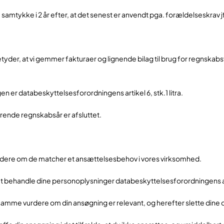
e samtykke i 2 år efter, at det senest er anvendt pga. forældelseskr
etyder, at vi gemmer fakturaer og lignende bilag til brug for regnska
n er databeskyttelsesforordningens artikel 6, stk.1 litra.
ærende regnskabsår er afsluttet.
urdere om de matcher et ansættelsesbehov i vores virksomhed.
 at behandle dine personoplysninger databeskyttelsesforordningens artike
mme vurdere om din ansøgning er relevant, og herefter slette dine op