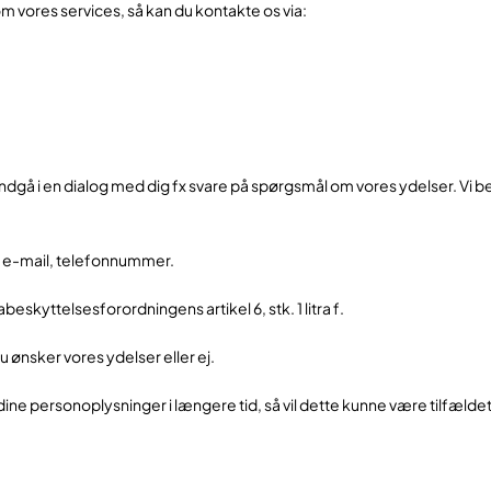
om vores services, så kan du kontakte os via:
n indgå i en dialog med dig fx svare på spørgsmål om vores ydelser. Vi 
n, e-mail, telefonnummer.
skyttelsesforordningens artikel 6, stk. 1 litra f.
u ønsker vores ydelser eller ej.
 dine personoplysninger i længere tid, så vil dette kunne være tilfældet