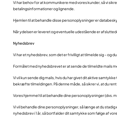
Vi har behov for at kommunikere med vores kunder, så vi sikre
betalingsinformationer og lignende.
Hjemlen til at behandle disse personoplysninger er databeskytte
Når ydelsen er leveret og eventuelle udestående er afsluttede
Nyhedsbrev
Vi har et nyhedsbrev, som det er frivilligt at tilmelde sig – og 
Formålet med nyhedsbrevet er at sende de tilmeldte mails m
Vi vil kun sende dig mails, hvis du har givet dit aktive samtykk
bekræfte tilmeldingen. På denne måde, så sikrer vi, at du rent
Vores hjemmel til at behandle dine personoplysninger (dvs. mai
Vi vil behandle dine personoplysninger, så længe at du stadig 
nyhedsbrev i 1 år, så bortfalder dit samtykke som følge af vore