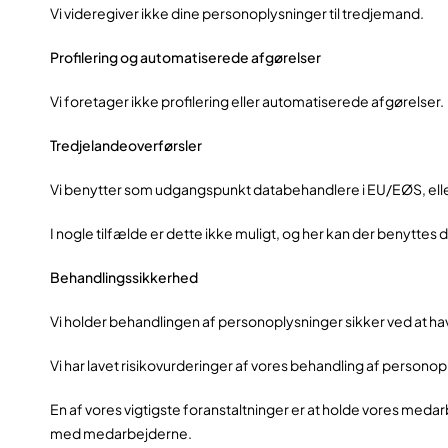
Vi videregiver ikke dine personoplysninger til tredjemand.
Profilering og automatiserede afgørelser
Vi foretager ikke profilering eller automatiserede afgørelser.
Tredjelandeoverførsler
Vi benytter som udgangspunkt databehandlere i EU/EØS, ell
I nogle tilfælde er dette ikke muligt, og her kan der benytt
Behandlingssikkerhed
Vi holder behandlingen af personoplysninger sikker ved at ha
Vi har lavet risikovurderinger af vores behandling af persono
En af vores vigtigste foranstaltninger er at holde vores 
med medarbejderne.