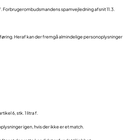
av jf. Forbrugerombudsmandens spamvejledning afsnit 11.3.
bsføring. Heraf kan der fremgå almindelige personoplysninger
l 6, stk. 1 litra f.
lysninger igen, hvis der ikke er et match.