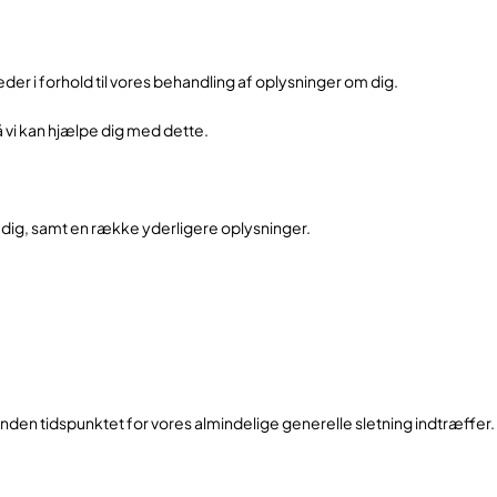
er i forhold til vores behandling af oplysninger om dig.
så vi kan hjælpe dig med dette.
 om dig, samt en række yderligere oplysninger.
g, inden tidspunktet for vores almindelige generelle sletning indtræffer.