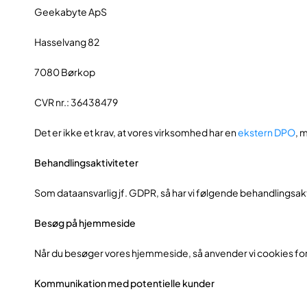
Geekabyte ApS
Hasselvang 82
7080 Børkop
CVR nr.: 36438479
Det er ikke et krav, at vores virksomhed har en
ekstern DPO
, 
Behandlingsaktiviteter
Som dataansvarlig jf. GDPR, så har vi følgende behandlingsakt
Besøg på hjemmeside
Når du besøger vores hjemmeside, så anvender vi cookies for 
Kommunikation med potentielle kunder