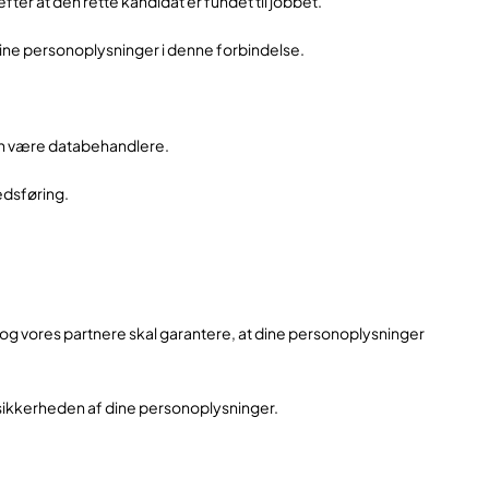
efter at den rette kandidat er fundet til jobbet.
er dine personoplysninger i denne forbindelse.
kan være databehandlere.
edsføring.
e, og vores partnere skal garantere, at dine personoplysninger
sikkerheden af dine personoplysninger.