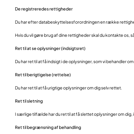
De registreredes rettigheder
Du har efter databeskyttelsesforordningen en række rettighed
Hvis du vil gøre brug af dine rettigheder skal du kontakte os, 
Ret til at se oplysninger (indsigtsret)
Du har ret til at få indsigt i de oplysninger, som vi behandler
Ret til berigtigelse (rettelse)
Du har ret til at få urigtige oplysninger om dig selv rettet.
Ret til sletning
I særlige tilfælde har du ret til at få slettet oplysninger om di
Ret til begrænsning af behandling