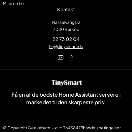
Mine ordre
Kontakt
Hasselvang 82
7080 Børkop
22 73 02 04
hej@tinysmart.dk
Få en af de bedste Home Assistant servere i
markedet til den skarpeste pris!
© Copyright
Geekabyte
– cvr: 36438479
handelsbetingelser