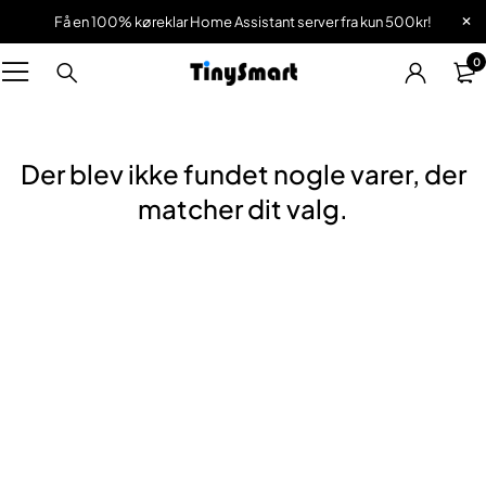
Få en 100% køreklar Home Assistant server fra kun 500kr!
0
Der blev ikke fundet nogle varer, der
matcher dit valg.