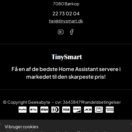
7080 Børkop
22 73 02 04
hej@tinysmart.dk
Få en af de bedste Home Assistant servere i
markedet til den skarpeste pris!
© Copyright
Geekabyte
– cvr: 36438479
handelsbetingelser
Vi bruger cookies
Compare
(0)